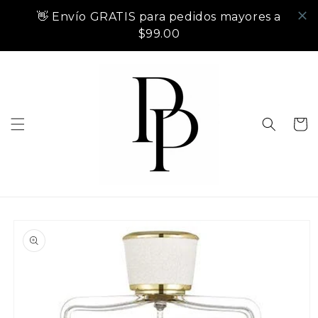
Ir
directamente
👋 Envío GRATIS para pedidos mayores a
al contenido
$99.00
Carrito
Ir
directamente
a la
información
del producto