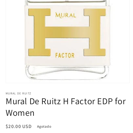
Abrir
elemento
multimedia
MURAL DE RUITZ
Mural De Ruitz H Factor EDP for
1
en
una
Women
ventana
modal
Precio
$20.00 USD
Agotado