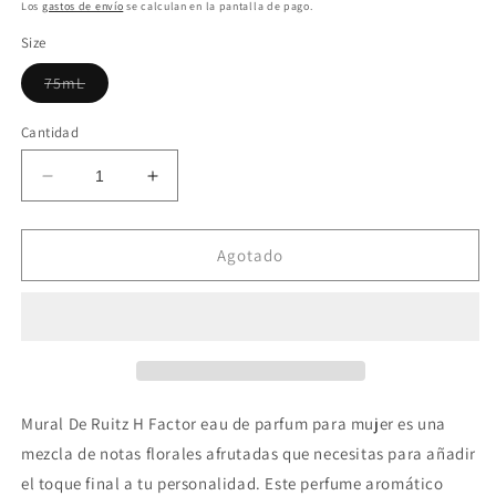
habitual
Los
gastos de envío
se calculan en la pantalla de pago.
Size
Variante
75mL
agotada
o
no
Cantidad
disponible
Reducir
Aumentar
cantidad
cantidad
para
para
Mural
Mural
Agotado
De
De
Ruitz
Ruitz
H
H
Factor
Factor
EDP
EDP
for
for
Women
Women
Mural De Ruitz H Factor eau de parfum para mujer es una
mezcla de notas florales afrutadas que necesitas para añadir
el toque final a tu personalidad. Este perfume aromático